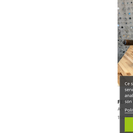
Ce s
serv
anal
son 
FER À
Art de l
Poli
150,00