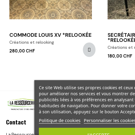
COMMODE LOUIS XV *RELOOKÉE
SECRÉTAIR
*RELOOKÉ
Créations et relooking
Créations et 
280,00 CHF
180,00 CHF
Ce site Web utilise ses propres cookies et ceux 
pour améliorer nos services et vous montrer de
publicités liées à vos préférences en analysant
habitudes de navigation. Pour donner votre c
à son utilisation, appuyez sur le bouton Accepte
Politique de cookies
Personnaliser les cookie
Contact
La Ressourcerie